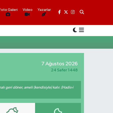
Foto Galeri
Video
Yazarlar
7 Ağustos 2026
24 Safer 1448
malı geri döner, ameli (kendisiyle) kalır. (Hadis-i