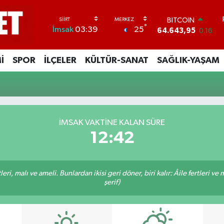
BITCOIN
°
25
İmsak
03:39
64.643,95
0.16
DOLAR
47,6006
0.06
İ
SPOR
İLÇELER
KÜLTÜR-SANAT
SAĞLIK-YAŞAM
EURO
55,0250
0.02
STERLİN
64,2398
0.2
GRAM ALTIN
6500.87
0.12
İMSAK VAKTINE KALAN SÜRE
BİST100
12:41
13.799
70
ri, malı ve ameli. Bunlardan ikisi geri döner, biri kalır: Âile fertleri ve 
şerif)