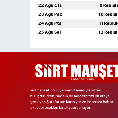
22 Ağu Cts
9 Rebiul
23 Ağu Paz
10 Rebiu
24 Ağu Pts
11 Rebiu
25 Ağu Sal
12 Rebiu
siirtmanset.com, yepyeni temasıyla sizleri
buluştururken, sadelik ve modernizmi bir araya
getiriyor. Şatafattan kaçınıyor ve insanlara haber
okuyabilecekleri bir altyapı sunuyor.