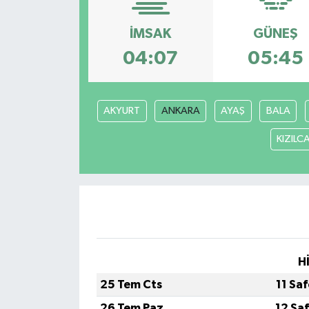
İMSAK
GÜNEŞ
04:07
05:45
AKYURT
ANKARA
AYAŞ
BALA
KIZIL
H
25 Tem Cts
11 Sa
26 Tem Paz
12 Sa