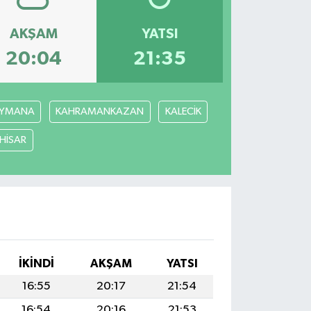
AKŞAM
YATSI
20:04
21:35
YMANA
KAHRAMANKAZAN
KALECİK
ÇHİSAR
İKINDI
AKŞAM
YATSI
16:55
20:17
21:54
16:54
20:16
21:53