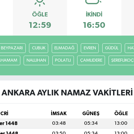
ÖĞLE
İKINDI
12:59
16:50
BEYPAZARI
CUBUK
ELMADAĞ
EVREN
GÜDÜL
HA
CAHAMAM
NALLIHAN
POLATLI
ÇAMLIDERE
ŞEREFLİKO
ANKARA AYLIK NAMAZ VAKITLERI
İCRİ
İMSAK
GÜNEŞ
ÖĞLE
fer 1448
03:48
05:34
13:00
fer 1448
03:50
05:34
13:00