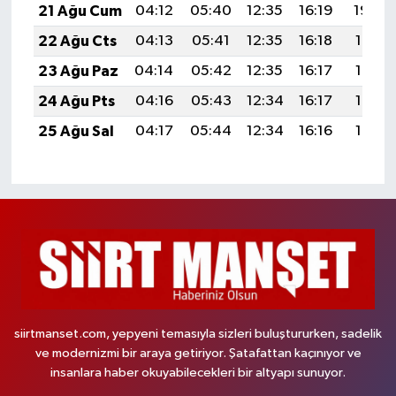
21 Ağu Cum
04:12
05:40
12:35
16:19
19:20
22 Ağu Cts
04:13
05:41
12:35
16:18
19:19
23 Ağu Paz
04:14
05:42
12:35
16:17
19:17
24 Ağu Pts
04:16
05:43
12:34
16:17
19:16
25 Ağu Sal
04:17
05:44
12:34
16:16
19:15
siirtmanset.com, yepyeni temasıyla sizleri buluştururken, sadelik
ve modernizmi bir araya getiriyor. Şatafattan kaçınıyor ve
insanlara haber okuyabilecekleri bir altyapı sunuyor.