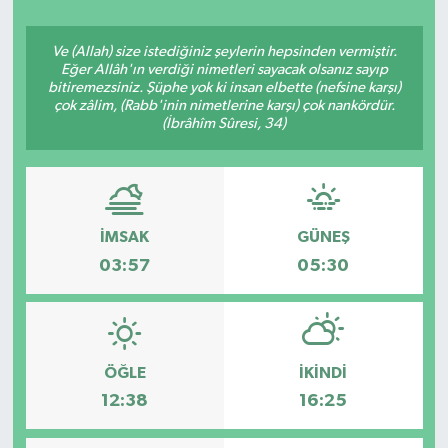
Ve (Allah) size istediğiniz şeylerin hepsinden vermiştir.
Eğer Allâh'ın verdiği nimetleri sayacak olsanız sayıp
bitiremezsiniz. Şüphe yok ki insan elbette (nefsine karşı)
çok zâlim, (Rabb'inin nimetlerine karşı) çok nankördür.
(İbrâhîm Sûresi, 34)
İMSAK
GÜNEŞ
03:57
05:30
ÖĞLE
İKINDI
12:38
16:25