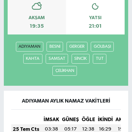
AKŞAM
YATSI
19:35
21:01
ADIYAMAN
BESNİ
GERGER
GÖLBAŞI
KAHTA
SAMSAT
SİNCİK
TUT
ÇELİKHAN
ADIYAMAN AYLIK NAMAZ VAKITLERI
İMSAK
GÜNEŞ
ÖĞLE
İKINDI
AKŞA
25 Tem Cts
03:38
05:17
12:38
16:29
19:50