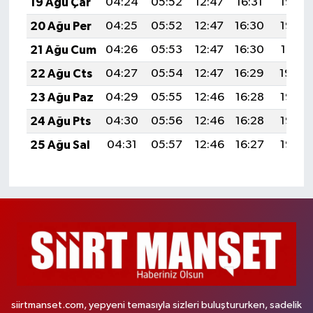
19 Ağu Çar
04:24
05:52
12:47
16:31
19:33
20 Ağu Per
04:25
05:52
12:47
16:30
19:32
21 Ağu Cum
04:26
05:53
12:47
16:30
19:31
22 Ağu Cts
04:27
05:54
12:47
16:29
19:29
23 Ağu Paz
04:29
05:55
12:46
16:28
19:28
24 Ağu Pts
04:30
05:56
12:46
16:28
19:27
25 Ağu Sal
04:31
05:57
12:46
16:27
19:25
siirtmanset.com, yepyeni temasıyla sizleri buluştururken, sadelik