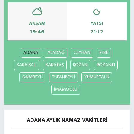
AKŞAM
YATSI
19:46
21:12
ADANA
ALADAĞ
CEYHAN
FEKE
KARAISALI
KARATAŞ
KOZAN
POZANTI
SAİMBEYLİ
TUFANBEYLİ
YUMURTALIK
İMAMOĞLU
ADANA AYLIK NAMAZ VAKITLERI