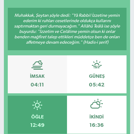
Muhakkak, Şeytan şöyle dedi: "Yâ Rabbi! İzzetine yemin
ederim ki ruhları cesetlerinde oldukça kullarını
saptırmaktan geri durmayacağım." Allâhü Teâlâ ise şöyle
buyurdu: "İzzetim ve Celâlime yemin olsun ki onlar
benden mağfiret talep ettikleri müddetçe ben de onları
affetmeye devam edeceğim." (Hadis-i şerif)
İMSAK
GÜNEŞ
04:11
05:42
ÖĞLE
İKINDI
12:49
16:36