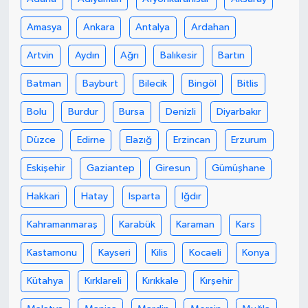
Amasya
Ankara
Antalya
Ardahan
Artvin
Aydın
Ağrı
Balıkesir
Bartın
Batman
Bayburt
Bilecik
Bingöl
Bitlis
Bolu
Burdur
Bursa
Denizli
Diyarbakır
Düzce
Edirne
Elazığ
Erzincan
Erzurum
Eskişehir
Gaziantep
Giresun
Gümüşhane
Hakkari
Hatay
Isparta
Iğdır
Kahramanmaraş
Karabük
Karaman
Kars
Kastamonu
Kayseri
Kilis
Kocaeli
Konya
Kütahya
Kırklareli
Kırıkkale
Kırşehir