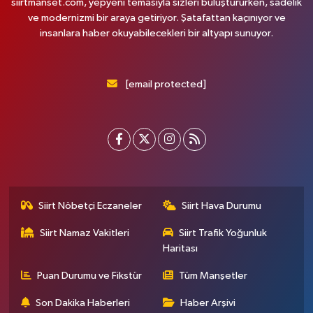
siirtmanset.com, yepyeni temasıyla sizleri buluştururken, sadelik
ve modernizmi bir araya getiriyor. Şatafattan kaçınıyor ve
insanlara haber okuyabilecekleri bir altyapı sunuyor.
[email protected]
Siirt Nöbetçi Eczaneler
Siirt Hava Durumu
Siirt Namaz Vakitleri
Siirt Trafik Yoğunluk
Haritası
Puan Durumu ve Fikstür
Tüm Manşetler
Son Dakika Haberleri
Haber Arşivi