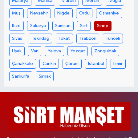
Malatya
Manisa
Mardin
Mersin
Muğla
Muş
Nevşehir
Niğde
Ordu
Osmaniye
Rize
Sakarya
Samsun
Siirt
Sinop
Sivas
Tekirdağ
Tokat
Trabzon
Tunceli
Uşak
Van
Yalova
Yozgat
Zonguldak
Çanakkale
Çankırı
Çorum
İstanbul
İzmir
Şanlıurfa
Şırnak