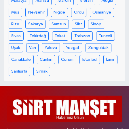
Malatya
Manisa
Mardin
Mersin
Muğla
Muş
Nevşehir
Niğde
Ordu
Osmaniye
Rize
Sakarya
Samsun
Siirt
Sinop
Sivas
Tekirdağ
Tokat
Trabzon
Tunceli
Uşak
Van
Yalova
Yozgat
Zonguldak
Çanakkale
Çankırı
Çorum
İstanbul
İzmir
Şanlıurfa
Şırnak