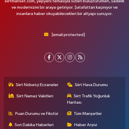
siirtmanset.com, yepyeni temasıyla sizleri buluştururken, sadelik
ve modernizmi bir araya getiriyor. Şatafattan kaçınıyor ve
insanlara haber okuyabilecekleri bir altyapı sunuyor.
[email protected]
Siirt Nöbetçi Eczaneler
Siirt Hava Durumu
Siirt Namaz Vakitleri
Siirt Trafik Yoğunluk
Haritası
Puan Durumu ve Fikstür
Tüm Manşetler
Son Dakika Haberleri
Haber Arşivi