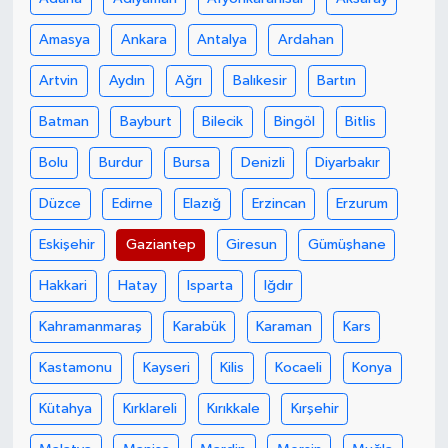
Amasya
Ankara
Antalya
Ardahan
Artvin
Aydın
Ağrı
Balıkesir
Bartın
Batman
Bayburt
Bilecik
Bingöl
Bitlis
Bolu
Burdur
Bursa
Denizli
Diyarbakır
Düzce
Edirne
Elazığ
Erzincan
Erzurum
Eskişehir
Gaziantep
Giresun
Gümüşhane
Hakkari
Hatay
Isparta
Iğdır
Kahramanmaraş
Karabük
Karaman
Kars
Kastamonu
Kayseri
Kilis
Kocaeli
Konya
Kütahya
Kırklareli
Kırıkkale
Kırşehir