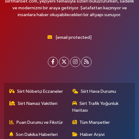
siirtmanset.com, yepyeni temasıyla sizleri buluştururken, sadelik
ve modernizmi bir araya getiriyor. Şatafattan kaçınıyor ve
insanlara haber okuyabilecekleri bir altyapı sunuyor.
[email protected]
Siirt Nöbetçi Eczaneler
Siirt Hava Durumu
Siirt Namaz Vakitleri
Siirt Trafik Yoğunluk
Haritası
Puan Durumu ve Fikstür
Tüm Manşetler
Son Dakika Haberleri
Haber Arşivi