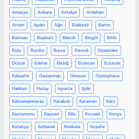
Amasya
Ankara
Antalya
Ardahan
Artvin
Aydın
Ağrı
Balıkesir
Bartın
Batman
Bayburt
Bilecik
Bingöl
Bitlis
Bolu
Burdur
Bursa
Denizli
Diyarbakır
Düzce
Edirne
Elazığ
Erzincan
Erzurum
Eskişehir
Gaziantep
Giresun
Gümüşhane
Hakkari
Hatay
Isparta
Iğdır
Kahramanmaraş
Karabük
Karaman
Kars
Kastamonu
Kayseri
Kilis
Kocaeli
Konya
Kütahya
Kırklareli
Kırıkkale
Kırşehir