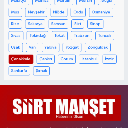
Malatya
Manisa
Mardin
Mersin
Muğla
Muş
Nevşehir
Niğde
Ordu
Osmaniye
Rize
Sakarya
Samsun
Siirt
Sinop
Sivas
Tekirdağ
Tokat
Trabzon
Tunceli
Uşak
Van
Yalova
Yozgat
Zonguldak
Çanakkale
Çankırı
Çorum
İstanbul
İzmir
Şanlıurfa
Şırnak