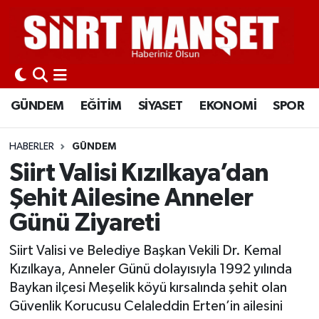
GÜNDEM
Siirt Nöbetçi Eczaneler
EĞİTİM
Siirt Hava Durumu
GÜNDEM
EĞİTİM
SİYASET
EKONOMİ
SPOR
SİYASET
Siirt Namaz Vakitleri
HABERLER
GÜNDEM
EKONOMİ
Siirt Trafik Yoğunluk Haritası
Siirt Valisi Kızılkaya’dan
Şehit Ailesine Anneler
SPOR
Süper Lig Puan Durumu ve Fikstür
Günü Ziyareti
İLÇELER
Tüm Manşetler
Siirt Valisi ve Belediye Başkan Vekili Dr. Kemal
Kızılkaya, Anneler Günü dolayısıyla 1992 yılında
KÜLTÜR-SANAT
Son Dakika Haberleri
Baykan ilçesi Meşelik köyü kırsalında şehit olan
Güvenlik Korucusu Celaleddin Erten’in ailesini
SAĞLIK-YAŞAM
Haber Arşivi