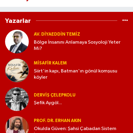
Yazarlar
AV. DIYAEDDIN TEMIZ
Bölge İnsanını Anlamaya Sosyoloji Yeter
Mi?
MISAFIR KALEM
Siirt'in kapı, Batman'ın gönül komşusu
köyler
DERVIŞ ÇELEPKOLU
Şefik Aygöl...
PROF. DR. ERHAN AKIN
Okulda Güven: Şahsi Çabadan Sistem