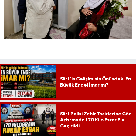
Siirt'in Gelişiminin Önündeki En
Büyük Engel İmar mı?
Siirt Polisi Zehir Tacirlerine Göz
Açtırmadı: 170 Kilo Esrar Ele
Geçirildi