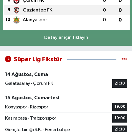
8
Çorum FK
0
0
9
Gaziantep FK
0
0
10
Alanyaspor
0
0
Detaylar için tıklayın
Süper Lig Fikstür
14 Ağustos, Cuma
Galatasaray - Çorum FK
21:30
15 Ağustos, Cumartesi
Konyaspor - Rizespor
19:00
Kasımpaşa - Trabzonspor
19:00
Gençlerbirliği S.K. - Fenerbahçe
21:30