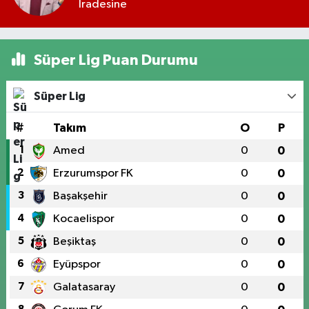
İradesine
Süper Lig Puan Durumu
Süper Lig
#
Takım
O
P
1
Amed
0
0
2
Erzurumspor FK
0
0
3
Başakşehir
0
0
4
Kocaelispor
0
0
5
Beşiktaş
0
0
6
Eyüpspor
0
0
7
Galatasaray
0
0