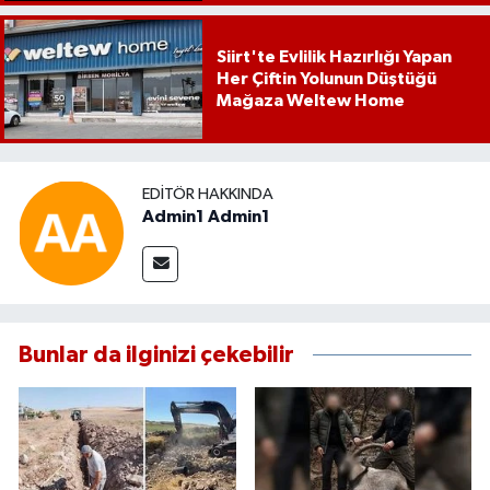
Siirt'te Evlilik Hazırlığı Yapan
Her Çiftin Yolunun Düştüğü
Mağaza Weltew Home
EDITÖR HAKKINDA
Admin1 Admin1
Bunlar da ilginizi çekebilir