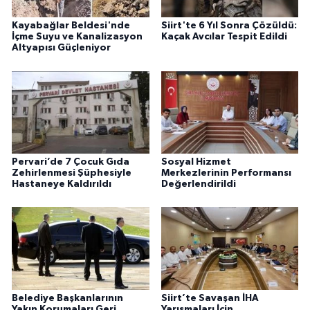
Kayabağlar Beldesi'nde
Siirt'te 6 Yıl Sonra Çözüldü:
İçme Suyu ve Kanalizasyon
Kaçak Avcılar Tespit Edildi
Altyapısı Güçleniyor
Pervari’de 7 Çocuk Gıda
Sosyal Hizmet
Zehirlenmesi Şüphesiyle
Merkezlerinin Performansı
Hastaneye Kaldırıldı
Değerlendirildi
Belediye Başkanlarının
Siirt’te Savaşan İHA
Yakın Korumaları Geri
Yarışmaları İçin