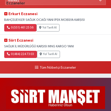
Erkurt Eczanesi
BAHÇELİEVLER SAĞLIK OCAĞI YANI İPEK MOBİLYA KARŞISI
0 (551) 461 25 56
Yol Tarifi Al
Siirt Eczanesi
SAĞLIK İL MÜDÜRLÜĞÜ KARŞISI MNG KARGO YANI
0 (484) 224 73 03
Yol Tarifi Al
Tüm Nöbetçi Eczaneler