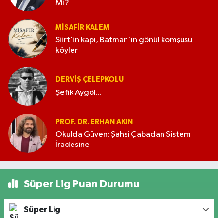
Mi?
MISAFIR KALEM
Siirt'in kapı, Batman'ın gönül komşusu
köyler
DERVIŞ ÇELEPKOLU
Şefik Aygöl...
PROF. DR. ERHAN AKIN
Okulda Güven: Şahsi Çabadan Sistem
İradesine
Süper Lig Puan Durumu
Süper Lig