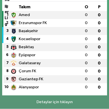
#
Takım
O
P
1
Amed
0
0
2
Erzurumspor FK
0
0
3
Başakşehir
0
0
4
Kocaelispor
0
0
5
Beşiktaş
0
0
6
Eyüpspor
0
0
7
Galatasaray
0
0
8
Çorum FK
0
0
9
Gaziantep FK
0
0
10
Alanyaspor
0
0
Detaylar için tıklayın