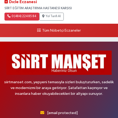
Dıcle Eczanesi
SİİRT EĞİTİM ARAŞTIRMA HASTANESİ KARŞISI
0 (484) 224 85 84
Yol Tarifi Al
Tüm Nöbetçi Eczaneler
siirtmanset.com, yepyeni temasıyla sizleri buluştururken, sadelik
ve modernizmi bir araya getiriyor. Şatafattan kaçınıyor ve
insanlara haber okuyabilecekleri bir altyapı sunuyor.
[email protected]