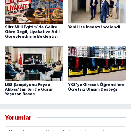
Siirt Milli Eğitim'de Gelire
Yeni Lise İnşaatı İncelendi
Göre Değil, Liyakat ve Adil
Görevlendirme Beklentisi
LGS Şampiyonu Feyza
YKS'ye Girecek Öğrencilere
Akbaş’tan Siirt’e Gurur
Ücretsiz Ulaşım Desteği
Yaşatan Başarı
Yorumlar