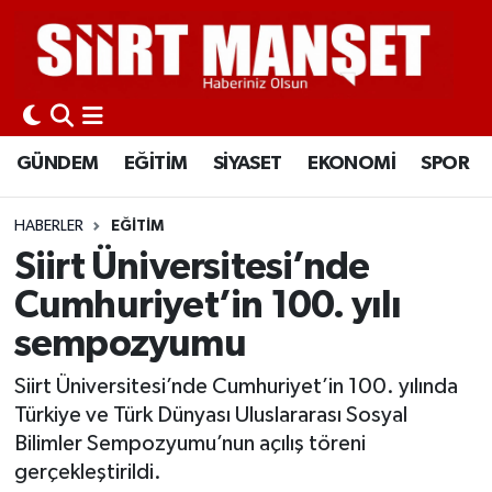
GÜNDEM
Siirt Nöbetçi Eczaneler
EĞİTİM
Siirt Hava Durumu
GÜNDEM
EĞİTİM
SİYASET
EKONOMİ
SPOR
SİYASET
Siirt Namaz Vakitleri
HABERLER
EĞİTİM
EKONOMİ
Siirt Trafik Yoğunluk Haritası
Siirt Üniversitesi’nde
Cumhuriyet’in 100. yılı
SPOR
Süper Lig Puan Durumu ve Fikstür
sempozyumu
İLÇELER
Tüm Manşetler
Siirt Üniversitesi’nde Cumhuriyet’in 100. yılında
Türkiye ve Türk Dünyası Uluslararası Sosyal
KÜLTÜR-SANAT
Son Dakika Haberleri
Bilimler Sempozyumu’nun açılış töreni
gerçekleştirildi.
SAĞLIK-YAŞAM
Haber Arşivi