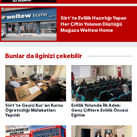
Siirt'te Evlilik Hazırlığı Yapan
Her Çiftin Yolunun Düştüğü
Mağaza Weltew Home
Bunlar da ilginizi çekebilir
Siirt'te Geçici Kur'an Kursu
Evlilik Yolunda İlk Adım:
Öğreticiliği Mülakatları
Genç Çiftlere Evlilik Öncesi
Yapıldı
Eğitim