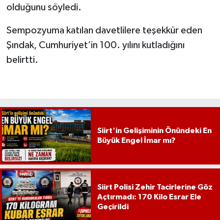
olduğunu söyledi.
Sempozyuma katılan davetlilere teşekkür eden
Şındak, Cumhuriyet’in 100. yılını kutladığını
belirtti.
Siirt'in Gelişiminin Önündeki En
Büyük Engel İmar mı?
Siirt Polisi Zehir Tacirlerine Göz
Açtırmadı: 170 Kilo Esrar Ele
Geçirildi