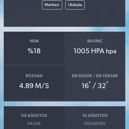
Merkez
Ulukışla
NEM
BASINÇ
%18
1005 HPA
hpa
RÜZGAR
EN DÜŞÜK / EN YÜKSEK
°
°
4.89 M/S
16
/ 32
09 AĞUSTOS
10 AĞUSTOS
PAZAR
PAZARTESI