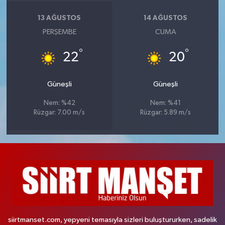
13 AĞUSTOS
14 AĞUSTOS
PERŞEMBE
CUMA
°
°
22
20
Güneşli
Güneşli
Nem: %42
Nem: %41
Rüzgar: 7.00 m/s
Rüzgar: 5.89 m/s
siirtmanset.com, yepyeni temasıyla sizleri buluştururken, sadelik