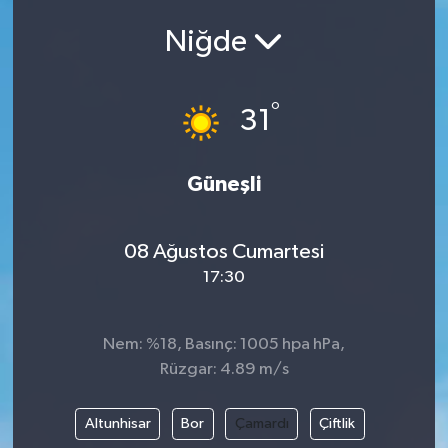
Niğde
°
31
Güneşli
08 Ağustos Cumartesi
17:30
Nem: %18, Basınç: 1005 hpa hPa,
Rüzgar: 4.89 m/s
Altunhisar
Bor
Çamardı
Çiftlik