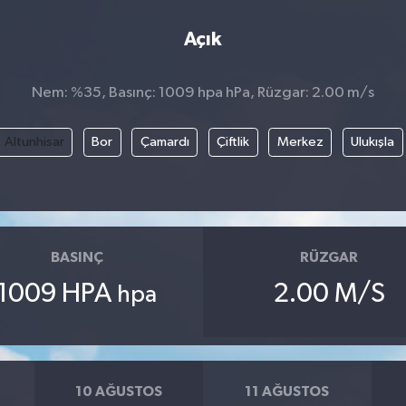
Açık
Nem: %35, Basınç: 1009 hpa hPa, Rüzgar: 2.00 m/s
Altunhisar
Bor
Çamardı
Çiftlik
Merkez
Ulukışla
BASINÇ
RÜZGAR
1009 HPA
2.00 M/S
hpa
10 AĞUSTOS
11 AĞUSTOS