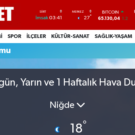
BITCOIN
°
27
İmsak
03:41
65.130,04
1.2
DOLAR
47,7436
0.18
İ
SPOR
İLÇELER
KÜLTÜR-SANAT
SAĞLIK-YAŞAM
EURO
55,2510
0.32
umu
STERLİN
64,4811
0.38
GRAM ALTIN
6648.99
2.59
BİST100
gün, Yarın ve 1 Haftalık Hava 
13.773
-19
Niğde
°
18