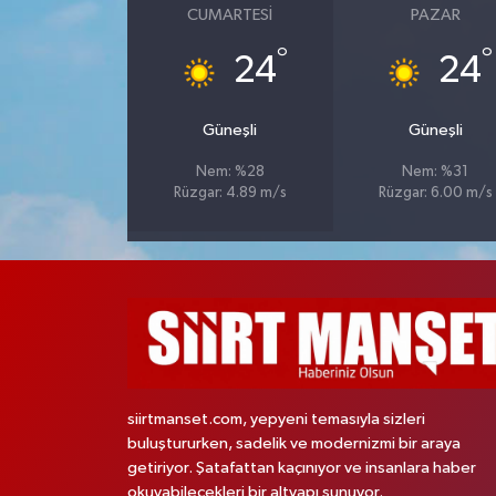
CUMARTESI
PAZAR
°
°
24
24
Güneşli
Güneşli
Nem: %28
Nem: %31
Rüzgar: 4.89 m/s
Rüzgar: 6.00 m/s
siirtmanset.com, yepyeni temasıyla sizleri
buluştururken, sadelik ve modernizmi bir araya
getiriyor. Şatafattan kaçınıyor ve insanlara haber
okuyabilecekleri bir altyapı sunuyor.