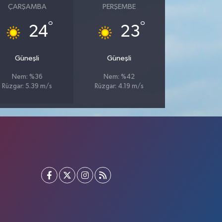
ÇARŞAMBA
PERŞEMBE
°
°
24
23
Güneşli
Güneşli
Nem: %36
Nem: %42
Rüzgar: 5.39 m/s
Rüzgar: 4.19 m/s