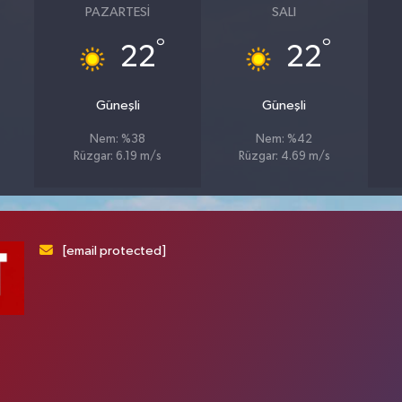
PAZARTESI
SALI
°
°
22
22
Güneşli
Güneşli
Nem: %38
Nem: %42
Rüzgar: 6.19 m/s
Rüzgar: 4.69 m/s
[email protected]