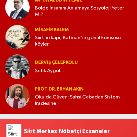
AV. DIYAEDDIN TEMIZ
Bölge İnsanını Anlamaya Sosyoloji Yeter
Mi?
MISAFIR KALEM
Siirt'in kapı, Batman'ın gönül komşusu
köyler
DERVIŞ ÇELEPKOLU
Şefik Aygöl...
PROF. DR. ERHAN AKIN
Okulda Güven: Şahsi Çabadan Sistem
İradesine
Siirt Merkez Nöbetçi Eczaneler