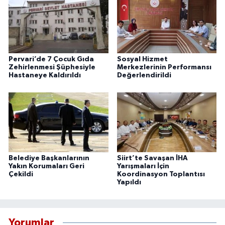
Pervari’de 7 Çocuk Gıda
Sosyal Hizmet
Zehirlenmesi Şüphesiyle
Merkezlerinin Performansı
Hastaneye Kaldırıldı
Değerlendirildi
Belediye Başkanlarının
Siirt’te Savaşan İHA
Yakın Korumaları Geri
Yarışmaları İçin
Çekildi
Koordinasyon Toplantısı
Yapıldı
Yorumlar