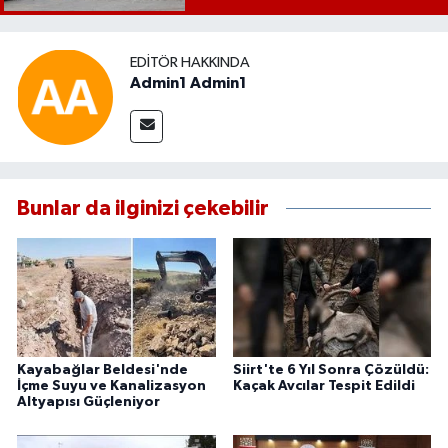
EDITÖR HAKKINDA
Admin1 Admin1
Bunlar da ilginizi çekebilir
Kayabağlar Beldesi'nde
Siirt'te 6 Yıl Sonra Çözüldü:
İçme Suyu ve Kanalizasyon
Kaçak Avcılar Tespit Edildi
Altyapısı Güçleniyor