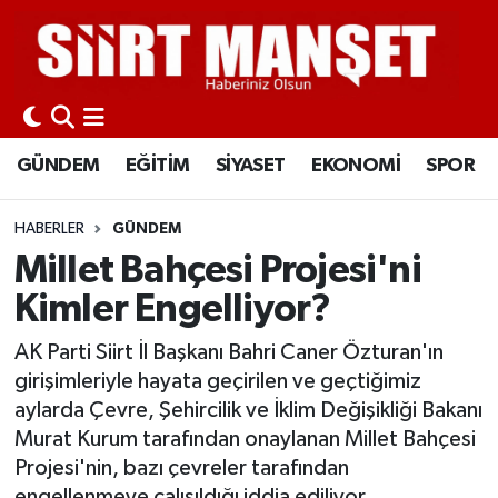
GÜNDEM
Siirt Nöbetçi Eczaneler
EĞİTİM
Siirt Hava Durumu
GÜNDEM
EĞİTİM
SİYASET
EKONOMİ
SPOR
SİYASET
Siirt Namaz Vakitleri
HABERLER
GÜNDEM
EKONOMİ
Siirt Trafik Yoğunluk Haritası
Millet Bahçesi Projesi'ni
Kimler Engelliyor?
SPOR
Süper Lig Puan Durumu ve Fikstür
AK Parti Siirt İl Başkanı Bahri Caner Özturan'ın
İLÇELER
Tüm Manşetler
girişimleriyle hayata geçirilen ve geçtiğimiz
aylarda Çevre, Şehircilik ve İklim Değişikliği Bakanı
KÜLTÜR-SANAT
Son Dakika Haberleri
Murat Kurum tarafından onaylanan Millet Bahçesi
Projesi'nin, bazı çevreler tarafından
SAĞLIK-YAŞAM
Haber Arşivi
engellenmeye çalışıldığı iddia ediliyor.