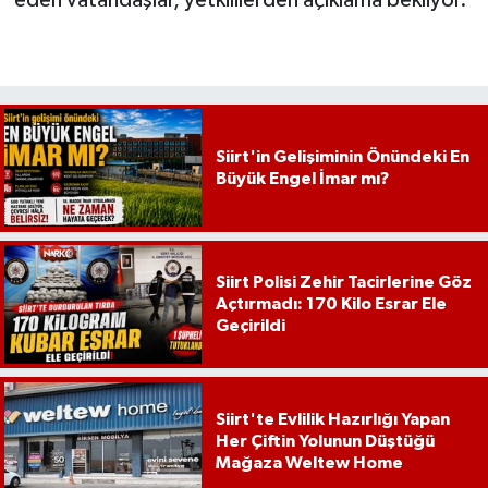
Siirt'in Gelişiminin Önündeki En
Büyük Engel İmar mı?
Siirt Polisi Zehir Tacirlerine Göz
Açtırmadı: 170 Kilo Esrar Ele
Geçirildi
Siirt'te Evlilik Hazırlığı Yapan
Her Çiftin Yolunun Düştüğü
Mağaza Weltew Home