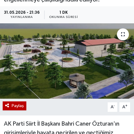
31.05.2026 - 21:36
1 DK
YAYINLANMA
OKUNMA SÜRESI
Paylaş
-
+
A
A
AK Parti Siirt İl Başkanı Bahri Caner Özturan'ın
girişimleriyle hayata geçirilen ve geçtiğimiz