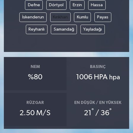
Defne
Dörtyol
Erzin
Hassa
İskenderun
Kırıkhan
Kumlu
Payas
Reyhanlı
Samandağ
Yayladağı
NEM
BASINÇ
%80
1006 HPA
hpa
RÜZGAR
EN DÜŞÜK / EN YÜKSEK
°
°
2.50 M/S
21
/ 36