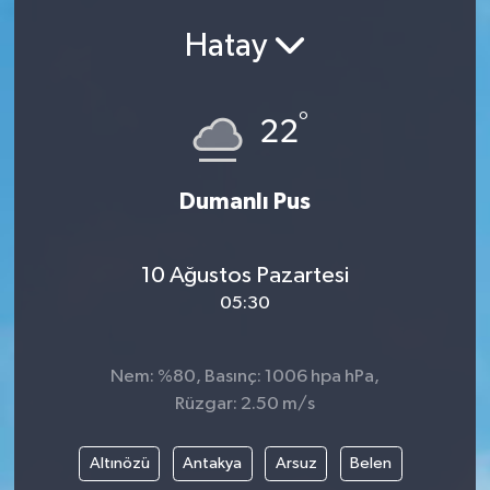
Hatay
°
22
Dumanlı Pus
10 Ağustos Pazartesi
05:30
Nem: %80, Basınç: 1006 hpa hPa,
Rüzgar: 2.50 m/s
Altınözü
Antakya
Arsuz
Belen