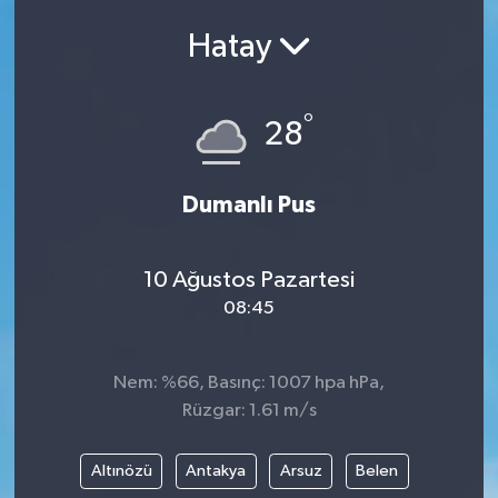
Hatay
°
28
Dumanlı Pus
10 Ağustos Pazartesi
08:45
Nem: %66, Basınç: 1007 hpa hPa,
Rüzgar: 1.61 m/s
Altınözü
Antakya
Arsuz
Belen