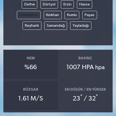
Defne
Dörtyol
Erzin
Hassa
İskenderun
Kırıkhan
Kumlu
Payas
Reyhanlı
Samandağ
Yayladağı
NEM
BASINÇ
%66
1007 HPA
hpa
RÜZGAR
EN DÜŞÜK / EN YÜKSEK
°
°
1.61 M/S
23
/ 32