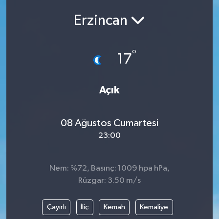
Erzincan
°
17
Açık
08 Ağustos Cumartesi
23:00
Nem: %72, Basınç: 1009 hpa hPa,
Rüzgar: 3.50 m/s
Çayırlı
İliç
Kemah
Kemaliye