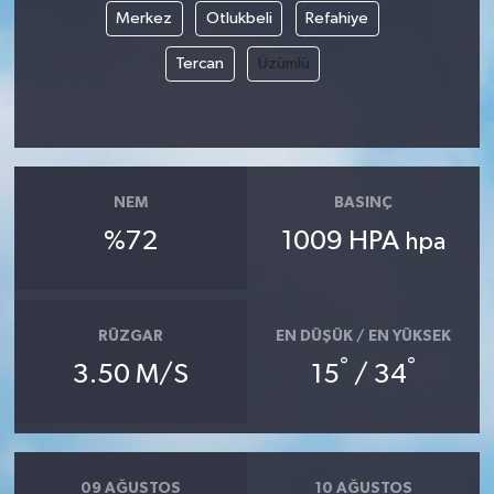
Merkez
Otlukbeli
Refahiye
Tercan
Üzümlü
NEM
BASINÇ
%72
1009 HPA
hpa
RÜZGAR
EN DÜŞÜK / EN YÜKSEK
°
°
3.50 M/S
15
/ 34
09 AĞUSTOS
10 AĞUSTOS