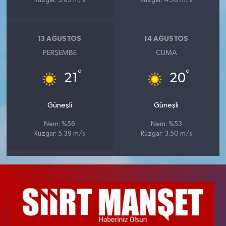
Rüzgar: 3.69 m/s
Rüzgar: 4.50 m/s
13 AĞUSTOS
14 AĞUSTOS
PERŞEMBE
CUMA
°
°
21
20
Güneşli
Güneşli
Nem: %56
Nem: %53
Rüzgar: 5.39 m/s
Rüzgar: 3.50 m/s