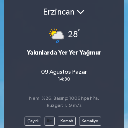
Erzincan
°
28
Yakınlarda Yer Yer Yağmur
09 Ağustos Pazar
14:30
Nem: %26, Basınç: 1006 hpa hPa,
Rüzgar: 1.19 m/s
Çayırlı
İliç
Kemah
Kemaliye