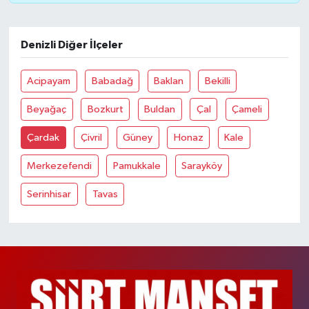
Denizli Diğer İlçeler
Acipayam
Babadağ
Baklan
Bekilli
Beyağaç
Bozkurt
Buldan
Çal
Çameli
Çardak
Çivril
Güney
Honaz
Kale
Merkezefendi
Pamukkale
Sarayköy
Serinhisar
Tavas