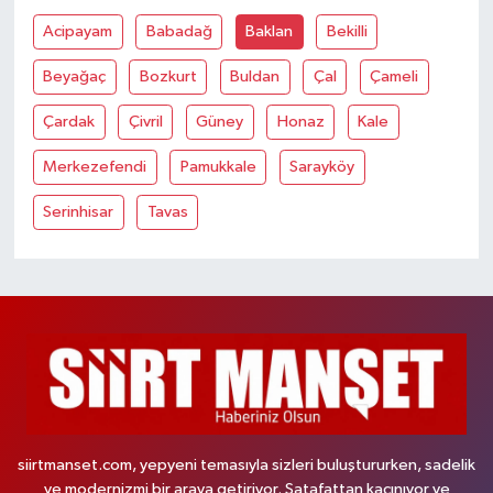
Acipayam
Babadağ
Baklan
Bekilli
Beyağaç
Bozkurt
Buldan
Çal
Çameli
Çardak
Çivril
Güney
Honaz
Kale
Merkezefendi
Pamukkale
Sarayköy
Serinhisar
Tavas
siirtmanset.com, yepyeni temasıyla sizleri buluştururken, sadelik
ve modernizmi bir araya getiriyor. Şatafattan kaçınıyor ve