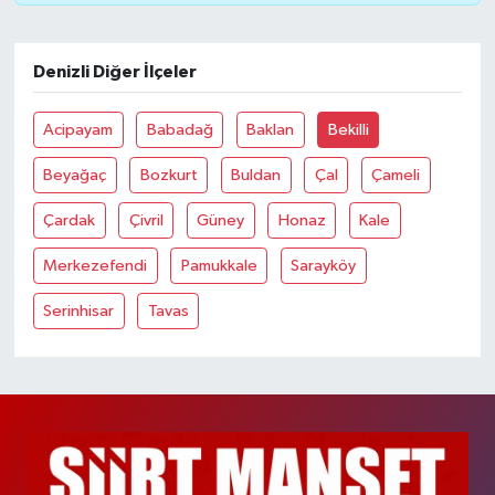
Denizli Diğer İlçeler
Acipayam
Babadağ
Baklan
Bekilli
Beyağaç
Bozkurt
Buldan
Çal
Çameli
Çardak
Çivril
Güney
Honaz
Kale
Merkezefendi
Pamukkale
Sarayköy
Serinhisar
Tavas