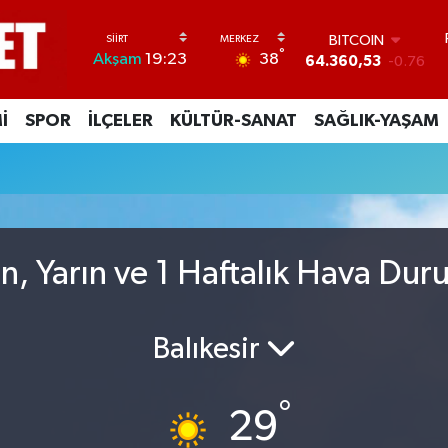
BITCOIN
°
38
Akşam
19:23
64.360,53
-0.76
DOLAR
47,7069
0.17
İ
SPOR
İLÇELER
KÜLTÜR-SANAT
SAĞLIK-YAŞAM
EURO
55,0265
0.01
STERLİN
64,1897
0.02
GRAM ALTIN
6618.49
2.12
BİST100
, Yarın ve 1 Haftalık Hava Du
13.887
64
Balıkesir
°
29