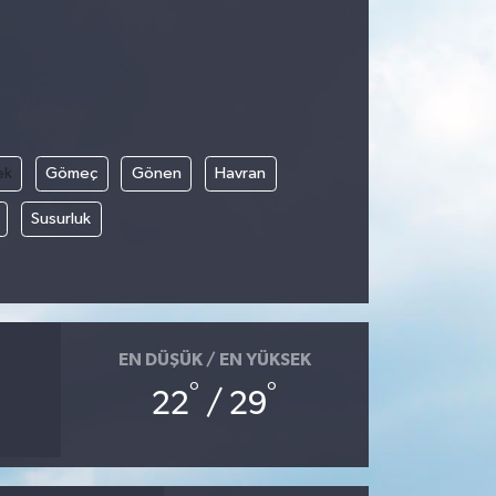
ek
Gömeç
Gönen
Havran
Susurluk
EN DÜŞÜK / EN YÜKSEK
°
°
22
/ 29