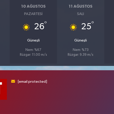
10 AĞUSTOS
11 AĞUSTOS
PAZARTESI
SALI
°
°
26
25
Güneşli
Güneşli
Nem: %67
Nem: %73
Rüzgar: 11.00 m/s
Rüzgar: 9.39 m/s
[email protected]