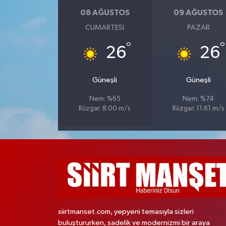
08 AĞUSTOS
09 AĞUSTOS
CUMARTESI
PAZAR
°
°
26
26
Güneşli
Güneşli
Nem: %65
Nem: %74
Rüzgar: 8.00 m/s
Rüzgar: 11.61 m/s
siirtmanset.com, yepyeni temasıyla sizleri
buluştururken, sadelik ve modernizmi bir araya