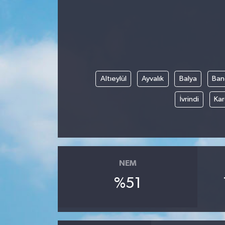
Altıeylül
Ayvalık
Balya
Ban
İvrindi
Kar
NEM
%51