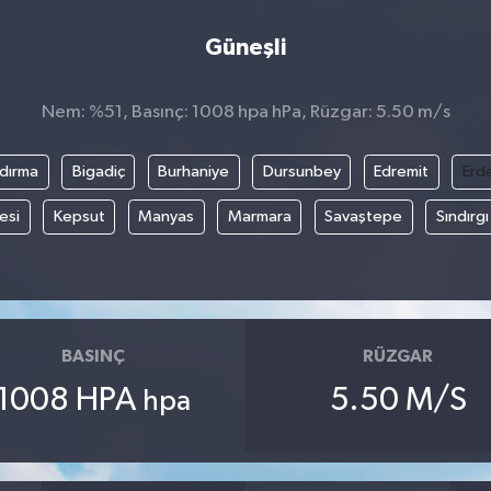
Güneşli
Nem: %51, Basınç: 1008 hpa hPa, Rüzgar: 5.50 m/s
dırma
Bigadiç
Burhaniye
Dursunbey
Edremit
Erd
esi
Kepsut
Manyas
Marmara
Savaştepe
Sındırgı
BASINÇ
RÜZGAR
1008 HPA
5.50 M/S
hpa