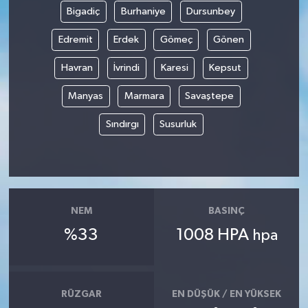
Bigadiç
Burhaniye
Dursunbey
Edremit
Erdek
Gömeç
Gönen
Havran
İvrindi
Karesi
Kepsut
Manyas
Marmara
Savaştepe
Sındırgı
Susurluk
NEM
BASINÇ
%33
1008 HPA
hpa
RÜZGAR
EN DÜŞÜK / EN YÜKSEK