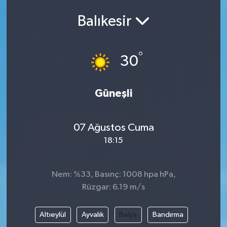
Balıkesir
°
30
Güneşli
07 Ağustos Cuma
18:15
Nem: %33, Basınç: 1008 hpa hPa,
Rüzgar: 6.19 m/s
Altıeylül
Ayvalık
Balya
Bandırma