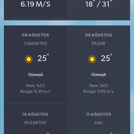
°
°
6.19 M/S
18
/ 31
08 AĞUSTOS
09 AĞUSTOS
CUMARTESI
PAZAR
°
°
25
25
Güneşli
Güneşli
Nem: %52
Nem: %62
Rüzgar: 8.39 m/s
Rüzgar: 9.69 m/s
10 AĞUSTOS
11 AĞUSTOS
PAZARTESI
SALI