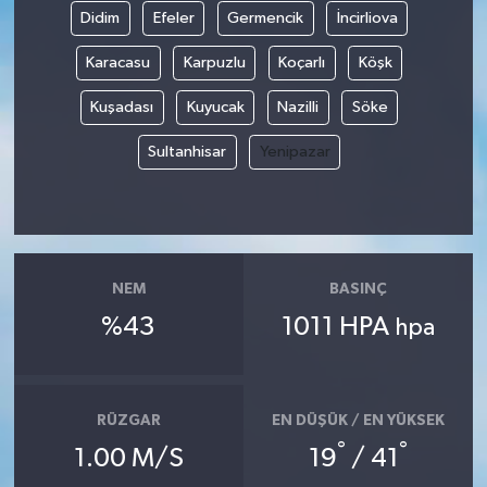
Didim
Efeler
Germencik
İncirliova
Karacasu
Karpuzlu
Koçarlı
Köşk
Kuşadası
Kuyucak
Nazilli
Söke
Sultanhisar
Yenipazar
NEM
BASINÇ
%43
1011 HPA
hpa
RÜZGAR
EN DÜŞÜK / EN YÜKSEK
°
°
1.00 M/S
19
/ 41