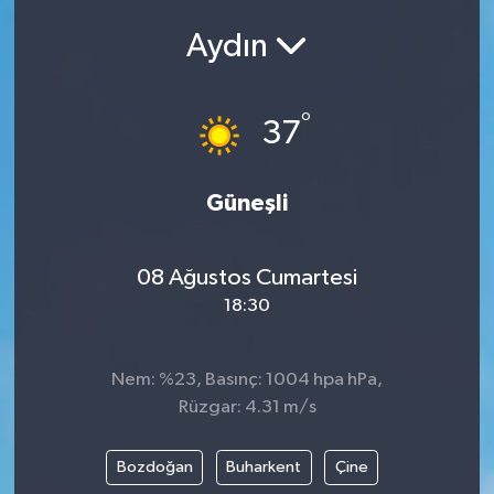
Aydın
°
37
Güneşli
08 Ağustos Cumartesi
18:30
Nem: %23, Basınç: 1004 hpa hPa,
Rüzgar: 4.31 m/s
Bozdoğan
Buharkent
Çine