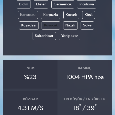
Didim
Efeler
Germencik
İncirliova
Karacasu
Karpuzlu
Koçarlı
Köşk
Kuşadası
Kuyucak
Nazilli
Söke
Sultanhisar
Yenipazar
NEM
BASINÇ
%23
1004 HPA
hpa
RÜZGAR
EN DÜŞÜK / EN YÜKSEK
°
°
4.31 M/S
18
/ 39