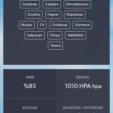
Çarşıbaşı
Çaykara
Dernekpazarı
Düzköy
Hayrat
Köprübaşı
Maçka
Of
Ortahisar
Sürmene
Şalpazarı
Tonya
Vakfıkebir
Yomra
NEM
BASINÇ
%85
1010 HPA
hpa
RÜZGAR
EN DÜŞÜK / EN YÜKSEK