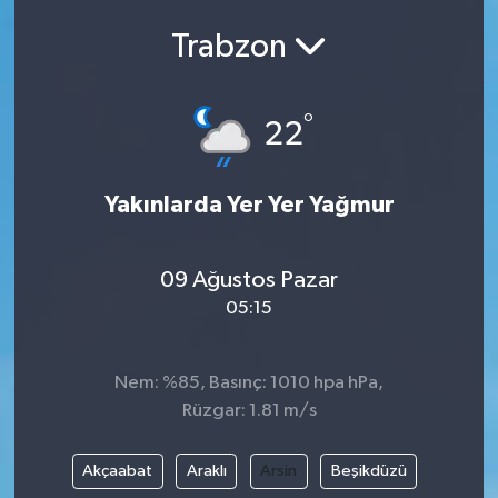
Trabzon
°
22
Yakınlarda Yer Yer Yağmur
09 Ağustos Pazar
05:15
Nem: %85, Basınç: 1010 hpa hPa,
Rüzgar: 1.81 m/s
Akçaabat
Araklı
Arsin
Beşikdüzü