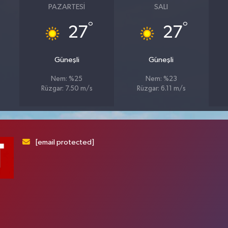
PAZARTESI
SALI
°
°
27
27
Güneşli
Güneşli
Nem: %25
Nem: %23
Rüzgar: 7.50 m/s
Rüzgar: 6.11 m/s
[email protected]