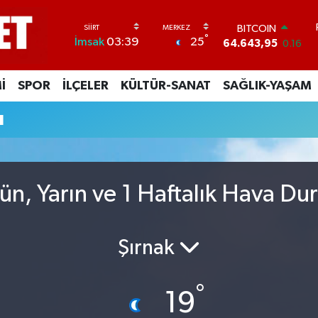
BITCOIN
°
25
İmsak
03:39
64.643,95
0.16
DOLAR
47,6704
0
İ
SPOR
İLÇELER
KÜLTÜR-SANAT
SAĞLIK-YAŞAM
EURO
55,0406
-0.08
u
STERLİN
64,2143
0
GRAM ALTIN
6500.87
0.12
BİST100
n, Yarın ve 1 Haftalık Hava D
13.799
70
Şırnak
°
19