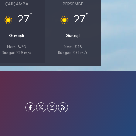
ÇARŞAMBA
PERŞEMBE
°
°
27
27
Güneşli
Güneşli
Nem: %20
Nem: %18
Rüzgar: 7.19 m/s
Rüzgar: 7.31 m/s