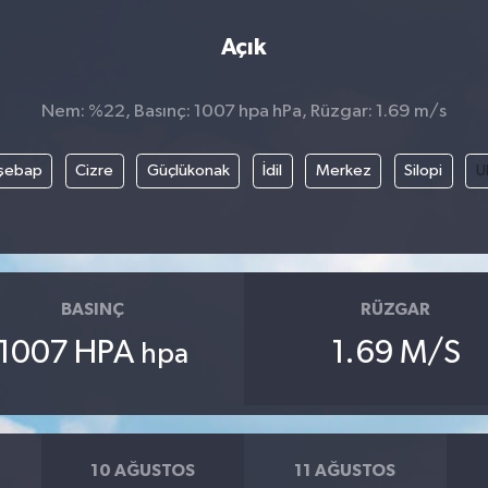
Açık
Nem: %22, Basınç: 1007 hpa hPa, Rüzgar: 1.69 m/s
şebap
Cizre
Güçlükonak
İdil
Merkez
Silopi
U
BASINÇ
RÜZGAR
1007 HPA
1.69 M/S
hpa
10 AĞUSTOS
11 AĞUSTOS