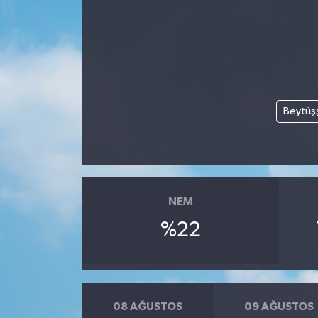
Beytüş
NEM
%22
08 AĞUSTOS
09 AĞUSTOS