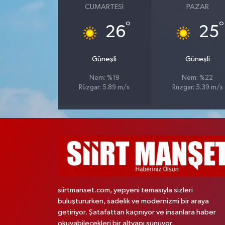
CUMARTESI
PAZAR
°
°
26
25
Güneşli
Güneşli
Nem: %19
Nem: %22
Rüzgar: 5.89 m/s
Rüzgar: 5.39 m/s
siirtmanset.com, yepyeni temasıyla sizleri
buluştururken, sadelik ve modernizmi bir araya
getiriyor. Şatafattan kaçınıyor ve insanlara haber
okuyabilecekleri bir altyapı sunuyor.