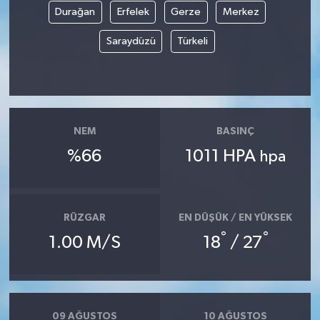
Durağan
Erfelek
Gerze
Merkez
Saraydüzü
Türkeli
NEM
BASINÇ
%66
1011 HPA
hpa
RÜZGAR
EN DÜŞÜK / EN YÜKSEK
°
°
1.00 M/S
18
/ 27
09 AĞUSTOS
10 AĞUSTOS