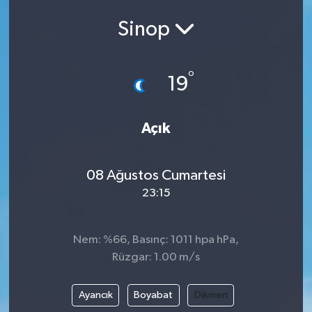
Sinop
°
19
Açık
08 Ağustos Cumartesi
23:15
Nem: %66, Basınç: 1011 hpa hPa,
Rüzgar: 1.00 m/s
Ayancık
Boyabat
Dikmen