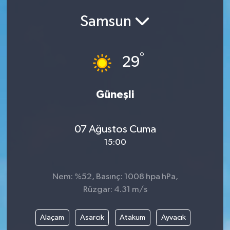
Samsun
°
29
Güneşli
07 Ağustos Cuma
15:00
Nem: %52, Basınç: 1008 hpa hPa,
Rüzgar: 4.31 m/s
Alaçam
Asarcık
Atakum
Ayvacık