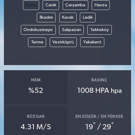
Bafra
Canik
Çarşamba
Havza
İlkadım
Kavak
Ladik
Ondokuzmayıs
Salıpazarı
Tekkeköy
Terme
Vezirköprü
Yakakent
NEM
BASINÇ
%52
1008 HPA
hpa
RÜZGAR
EN DÜŞÜK / EN YÜKSEK
°
°
4.31 M/S
19
/ 29