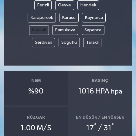
Ferizli
Geyve
Hendek
Karapürçek
Karasu
Kaynarca
Kocaali
Pamukova
Sapanca
Serdivan
Söğütlü
Taraklı
NEM
BASINÇ
%90
1016 HPA
hpa
RÜZGAR
EN DÜŞÜK / EN YÜKSEK
°
°
1.00 M/S
17
/ 31