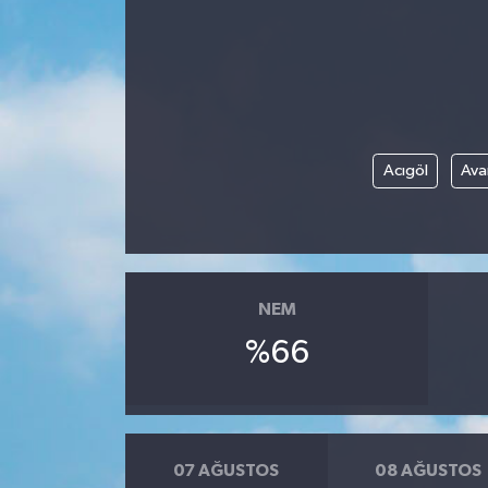
Acıgöl
Ava
NEM
%66
07 AĞUSTOS
08 AĞUSTOS