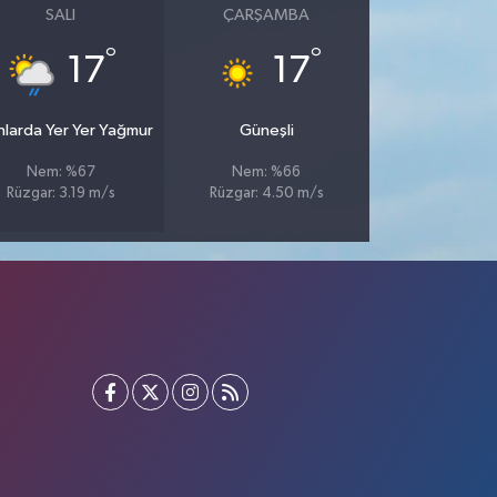
SALI
ÇARŞAMBA
°
°
17
17
nlarda Yer Yer Yağmur
Güneşli
Nem: %67
Nem: %66
Rüzgar: 3.19 m/s
Rüzgar: 4.50 m/s