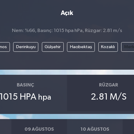
Açık
Nem: %66, Basınç: 1015 hpa hPa, Rüzgar: 2.81 m/s
nos
Derinkuyu
Gülşehir
Hacıbektaş
Kozaklı
Mer
BASINÇ
RÜZGAR
1015 HPA
2.81 M/S
hpa
09 AĞUSTOS
10 AĞUSTOS