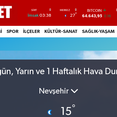
BITCOIN
°
27
İmsak
03:38
64.643,95
0.16
DOLAR
47,6006
0.06
İ
SPOR
İLÇELER
KÜLTÜR-SANAT
SAĞLIK-YAŞAM
EURO
55,0250
0.02
STERLİN
64,2398
0.2
GRAM ALTIN
6500.87
0.12
BİST100
ün, Yarın ve 1 Haftalık Hava D
13.799
70
Nevşehir
°
15