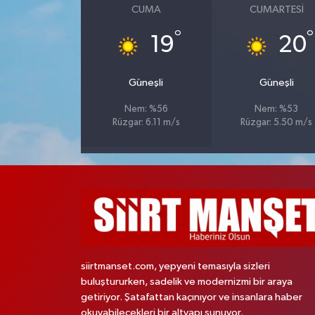
CUMA
CUMARTESI
°
°
19
20
Güneşli
Güneşli
Nem: %56
Nem: %53
Rüzgar: 6.11 m/s
Rüzgar: 5.50 m/s
siirtmanset.com, yepyeni temasıyla sizleri
buluştururken, sadelik ve modernizmi bir araya
getiriyor. Şatafattan kaçınıyor ve insanlara haber
okuyabilecekleri bir altyapı sunuyor.