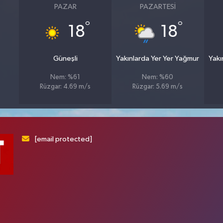
PAZAR
PAZARTESI
°
°
18
18
Güneşli
Yakınlarda Yer Yer Yağmur
Yakı
Nem: %61
Nem: %60
Rüzgar: 4.69 m/s
Rüzgar: 5.69 m/s
[email protected]