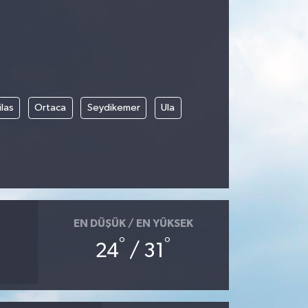
las
Ortaca
Seydikemer
Ula
EN DÜŞÜK / EN YÜKSEK
°
°
24
/ 31