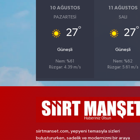
10 AĞUSTOS
11 AĞUSTOS
PAZARTESI
SALI
°
°
27
27
Güneşli
Güneşli
Nem: %61
Nem: %62
Rüzgar: 4.39 m/s
Rüzgar: 5.61 m/s
siirtmanset.com, yepyeni temasıyla sizleri
buluştururken, sadelik ve modernizmi bir araya