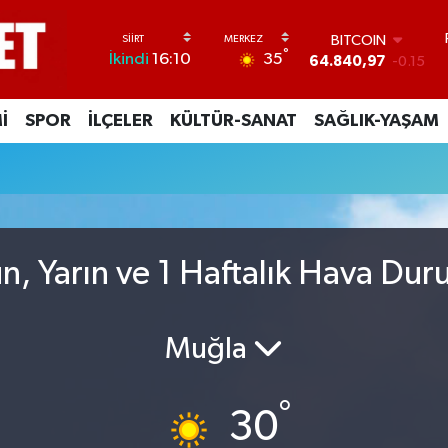
BITCOIN
°
35
İkindi
16:10
64.840,97
-0.15
DOLAR
47,7436
0.18
İ
SPOR
İLÇELER
KÜLTÜR-SANAT
SAĞLIK-YAŞAM
EURO
55,2510
0.32
STERLİN
64,4811
0.38
GRAM ALTIN
6660.55
0
BİST100
, Yarın ve 1 Haftalık Hava Du
13.779
-14
Muğla
°
30