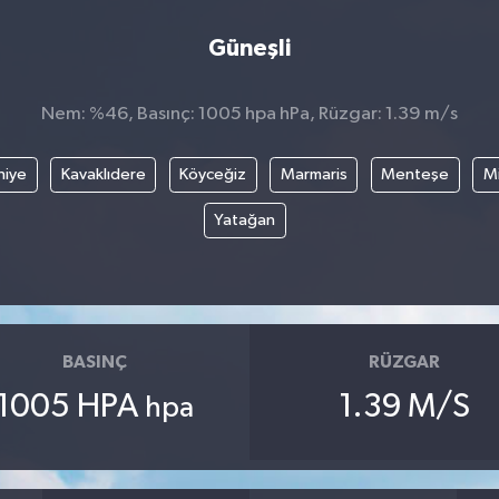
Güneşli
Nem: %46, Basınç: 1005 hpa hPa, Rüzgar: 1.39 m/s
hiye
Kavaklıdere
Köyceğiz
Marmaris
Menteşe
Mi
Yatağan
BASINÇ
RÜZGAR
1005 HPA
1.39 M/S
hpa