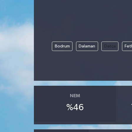
Bodrum
Dalaman
Datça
Fet
NEM
%46