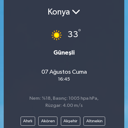
Konya
°
33
Güneşli
07 Ağustos Cuma
16:45
Nem: %18, Basınç: 1005 hpa hPa,
Rüzgar: 4.00 m/s
Ahırlı
Akören
Akşehir
Altınekin