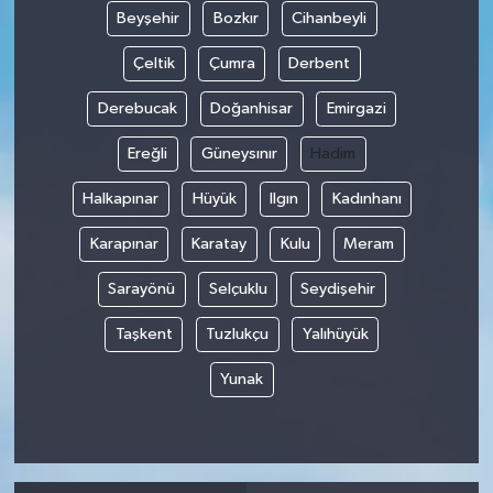
Beyşehir
Bozkır
Cihanbeyli
Çeltik
Çumra
Derbent
Derebucak
Doğanhisar
Emirgazi
Ereğli
Güneysınır
Hadim
Halkapınar
Hüyük
Ilgın
Kadınhanı
Karapınar
Karatay
Kulu
Meram
Sarayönü
Selçuklu
Seydişehir
Taşkent
Tuzlukçu
Yalıhüyük
Yunak