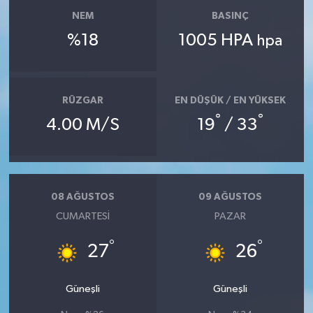
NEM
BASINÇ
%18
1005 HPA
hpa
RÜZGAR
EN DÜŞÜK / EN YÜKSEK
°
°
4.00 M/S
19
/ 33
08 AĞUSTOS
09 AĞUSTOS
CUMARTESI
PAZAR
°
°
27
26
Güneşli
Güneşli