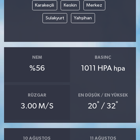
Karakeçili
Keskin
Merkez
Sulakyurt
Yahşihan
NEM
BASINÇ
%56
1011 HPA
hpa
RÜZGAR
EN DÜŞÜK / EN YÜKSEK
°
°
3.00 M/S
20
/ 32
10 AĞUSTOS
11 AĞUSTOS