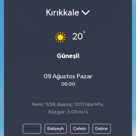
Kırıkkale
°
20
Güneşli
09 Ağustos Pazar
06:00
Nem: %56, Basınç: 1011 hpa hPa,
Rüzgar: 3.00 m/s
Bahşılı
Balışeyh
Çelebi
Delice