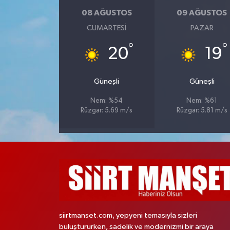
08 AĞUSTOS
09 AĞUSTOS
CUMARTESI
PAZAR
°
°
20
19
Güneşli
Güneşli
Nem: %54
Nem: %61
Rüzgar: 5.69 m/s
Rüzgar: 5.81 m/s
siirtmanset.com, yepyeni temasıyla sizleri
buluştururken, sadelik ve modernizmi bir araya