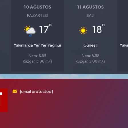
10 AĞUSTOS
11 AĞUSTOS
PAZARTESI
SALI
°
°
17
18
Yakınlarda Yer Yer Yağmur
Güneşli
Yakı
Nem: %65
Nem: %58
Rüzgar: 5.00 m/s
Rüzgar: 3.00 m/s
[email protected]