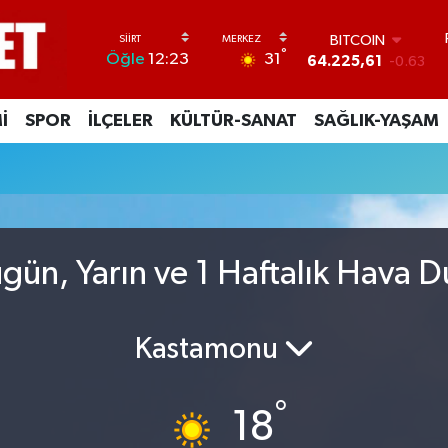
BITCOIN
°
31
Öğle
12:23
64.225,61
-0.63
DOLAR
47,7143
0.16
İ
SPOR
İLÇELER
KÜLTÜR-SANAT
SAĞLIK-YAŞAM
EURO
55,0317
-0.02
STERLİN
64,2463
0.07
GRAM ALTIN
6574.81
1.44
BİST100
ün, Yarın ve 1 Haftalık Hava 
13.799
70
Kastamonu
°
18