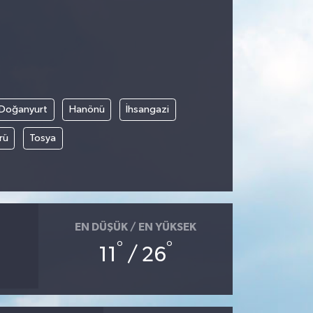
Doğanyurt
Hanönü
İhsangazi
rü
Tosya
EN DÜŞÜK / EN YÜKSEK
°
°
11
/ 26