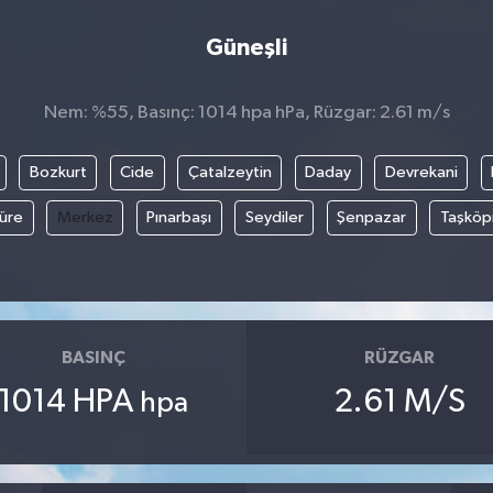
Güneşli
Nem: %55, Basınç: 1014 hpa hPa, Rüzgar: 2.61 m/s
Bozkurt
Cide
Çatalzeytin
Daday
Devrekani
üre
Merkez
Pınarbaşı
Seydiler
Şenpazar
Taşköp
BASINÇ
RÜZGAR
1014 HPA
2.61 M/S
hpa