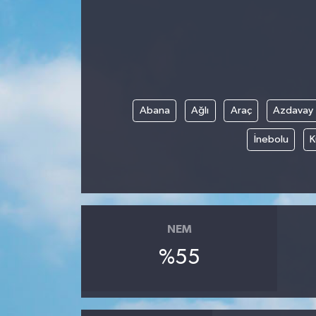
Abana
Ağlı
Araç
Azdavay
İnebolu
K
NEM
%55