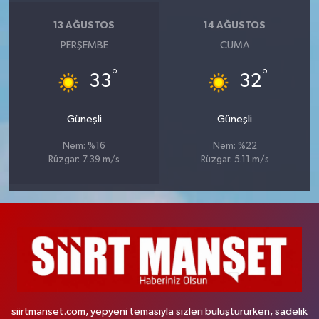
13 AĞUSTOS
14 AĞUSTOS
PERŞEMBE
CUMA
°
°
33
32
Güneşli
Güneşli
Nem: %16
Nem: %22
Rüzgar: 7.39 m/s
Rüzgar: 5.11 m/s
siirtmanset.com, yepyeni temasıyla sizleri buluştururken, sadelik