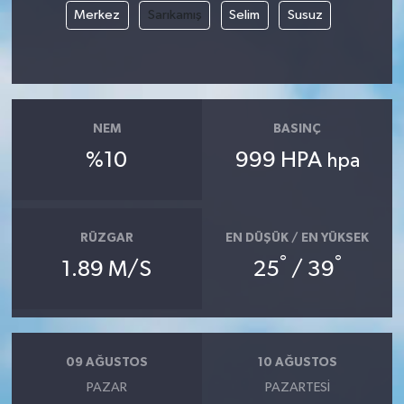
Merkez
Sarıkamış
Selim
Susuz
NEM
BASINÇ
%10
999 HPA
hpa
RÜZGAR
EN DÜŞÜK / EN YÜKSEK
°
°
1.89 M/S
25
/ 39
09 AĞUSTOS
10 AĞUSTOS
PAZAR
PAZARTESI