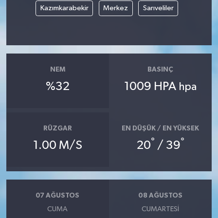
Kazımkarabekir
Merkez
Sarıveliler
NEM
BASINÇ
%32
1009 HPA
hpa
RÜZGAR
EN DÜŞÜK / EN YÜKSEK
°
°
1.00 M/S
20
/ 39
07 AĞUSTOS
08 AĞUSTOS
CUMA
CUMARTESI