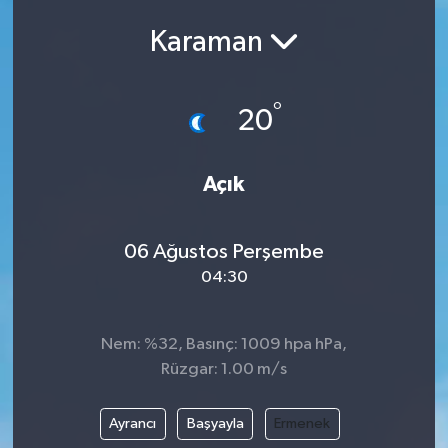
Karaman
°
20
Açık
06 Ağustos Perşembe
04:30
Nem: %32, Basınç: 1009 hpa hPa,
Rüzgar: 1.00 m/s
Ayrancı
Başyayla
Ermenek