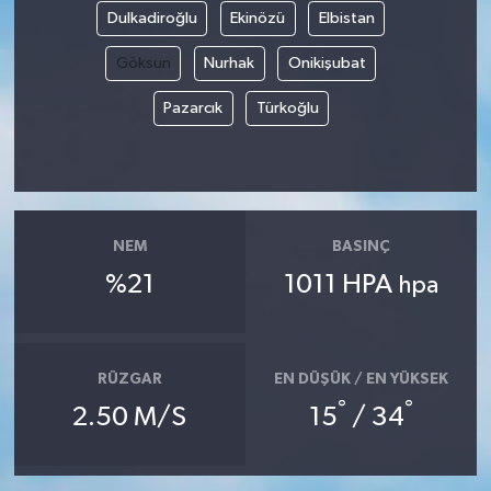
Dulkadiroğlu
Ekinözü
Elbistan
Göksun
Nurhak
Onikişubat
Pazarcık
Türkoğlu
NEM
BASINÇ
%21
1011 HPA
hpa
RÜZGAR
EN DÜŞÜK / EN YÜKSEK
°
°
2.50 M/S
15
/ 34