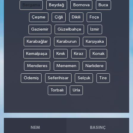
Bergama
Beydağ
Bornova
Buca
Çeşme
Çiğli
Dikili
Foça
Gaziemir
Güzelbahçe
İzmir
Karabağlar
Karaburun
Karşıyaka
Kemalpaşa
Kınık
Kiraz
Konak
Menderes
Menemen
Narlıdere
Ödemiş
Seferihisar
Selçuk
Tire
Torbalı
Urla
NEM
BASINÇ