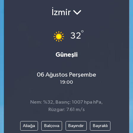
İzmir
°
32
Güneşli
06 Ağustos Perşembe
19:00
Nem: %32, Basınç: 1007 hpa hPa,
Rüzgar: 7.61 m/s
Aliağa
Balçova
Bayındır
Bayraklı