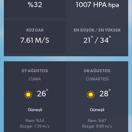
%32
1007 HPA
hpa
RÜZGAR
EN DÜŞÜK / EN YÜKSEK
°
°
7.61 M/S
21
/ 34
07 AĞUSTOS
08 AĞUSTOS
CUMA
CUMARTESI
°
°
26
28
Güneşli
Güneşli
Nem: %54
Nem: %47
Rüzgar: 7.39 m/s
Rüzgar: 8.89 m/s