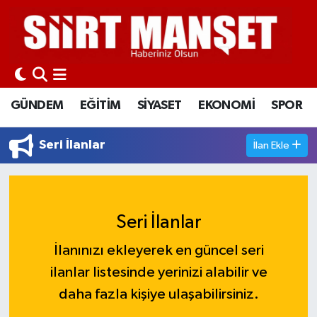
GÜNDEM
Siirt Nöbetçi Eczaneler
EĞİTİM
Siirt Hava Durumu
GÜNDEM
EĞİTİM
SİYASET
EKONOMİ
SPOR
SİYASET
Siirt Namaz Vakitleri
Seri İlanlar
İlan Ekle
EKONOMİ
Siirt Trafik Yoğunluk Haritası
SPOR
Süper Lig Puan Durumu ve Fikstür
Seri İlanlar
İLÇELER
Tüm Manşetler
İlanınızı ekleyerek en güncel seri
KÜLTÜR-SANAT
Son Dakika Haberleri
ilanlar listesinde yerinizi alabilir ve
daha fazla kişiye ulaşabilirsiniz.
SAĞLIK-YAŞAM
Haber Arşivi