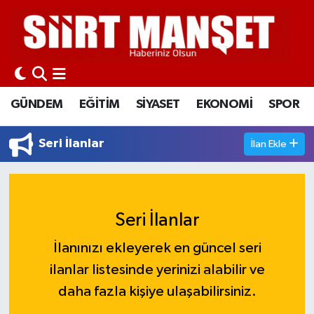
GÜNDEM
Siirt Nöbetçi Eczaneler
EĞİTİM
Siirt Hava Durumu
GÜNDEM
EĞİTİM
SİYASET
EKONOMİ
SPOR
SİYASET
Siirt Namaz Vakitleri
Seri İlanlar
İlan Ekle
EKONOMİ
Siirt Trafik Yoğunluk Haritası
SPOR
Süper Lig Puan Durumu ve Fikstür
Seri İlanlar
İLÇELER
Tüm Manşetler
İlanınızı ekleyerek en güncel seri
KÜLTÜR-SANAT
Son Dakika Haberleri
ilanlar listesinde yerinizi alabilir ve
daha fazla kişiye ulaşabilirsiniz.
SAĞLIK-YAŞAM
Haber Arşivi