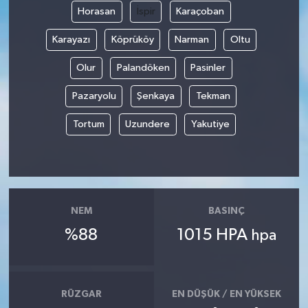
Horasan
İspir
Karaçoban
Karayazı
Köprüköy
Narman
Oltu
Olur
Palandöken
Pasinler
Pazaryolu
Şenkaya
Tekman
Tortum
Uzundere
Yakutiye
NEM
BASINÇ
%88
1015 HPA
hpa
RÜZGAR
EN DÜŞÜK / EN YÜKSEK