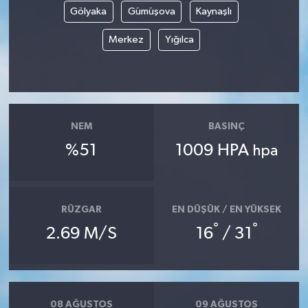
Gölyaka
Gümüşova
Kaynaşlı
Merkez
Yığılca
NEM
BASINÇ
%51
1009 HPA
hpa
RÜZGAR
EN DÜŞÜK / EN YÜKSEK
°
°
2.69 M/S
16
/ 31
08 AĞUSTOS
09 AĞUSTOS