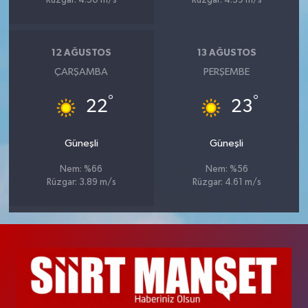
Rüzgar: 4.50 m/s
Rüzgar: 4.39 m/s
12 AĞUSTOS
13 AĞUSTOS
ÇARŞAMBA
PERŞEMBE
°
°
22
23
Güneşli
Güneşli
Nem: %66
Nem: %56
Rüzgar: 3.89 m/s
Rüzgar: 4.61 m/s