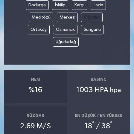
Dodurga
İskilip
Kargı
Laçin
Mecitözü
Merkez
Oğuzlar
Ortaköy
Osmancık
Sungurlu
Uğurludağ
NEM
BASINÇ
%16
1003 HPA
hpa
RÜZGAR
EN DÜŞÜK / EN YÜKSEK
°
°
2.69 M/S
18
/ 38