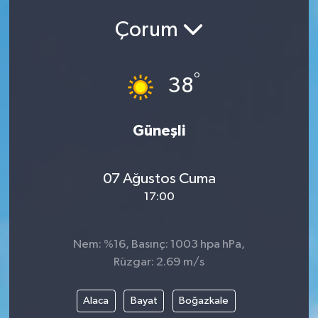
Çorum
°
38
Güneşli
07 Ağustos Cuma
17:00
Nem: %16, Basınç: 1003 hpa hPa,
Rüzgar: 2.69 m/s
Alaca
Bayat
Boğazkale