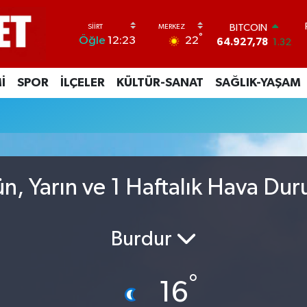
BITCOIN
°
22
Öğle
12:23
64.927,78
1.32
DOLAR
47,5971
0.05
İ
SPOR
İLÇELER
KÜLTÜR-SANAT
SAĞLIK-YAŞAM
EURO
55,1336
0.18
STERLİN
64,2534
0.22
GRAM ALTIN
6527.85
0.54
BİST100
n, Yarın ve 1 Haftalık Hava Du
13.703
11
Burdur
°
16