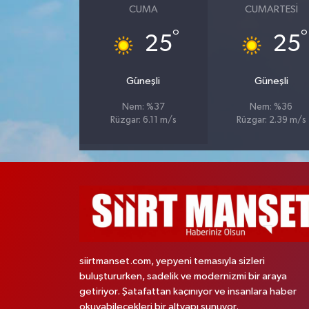
CUMA
CUMARTESI
°
°
25
25
Güneşli
Güneşli
Nem: %37
Nem: %36
Rüzgar: 6.11 m/s
Rüzgar: 2.39 m/s
siirtmanset.com, yepyeni temasıyla sizleri
buluştururken, sadelik ve modernizmi bir araya
getiriyor. Şatafattan kaçınıyor ve insanlara haber
okuyabilecekleri bir altyapı sunuyor.