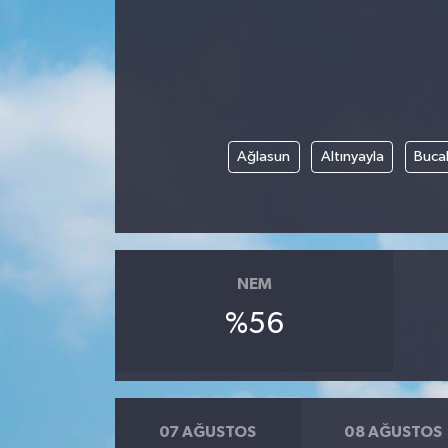
Ağlasun
Altınyayla
Buca
NEM
%56
07 AĞUSTOS
08 AĞUSTOS