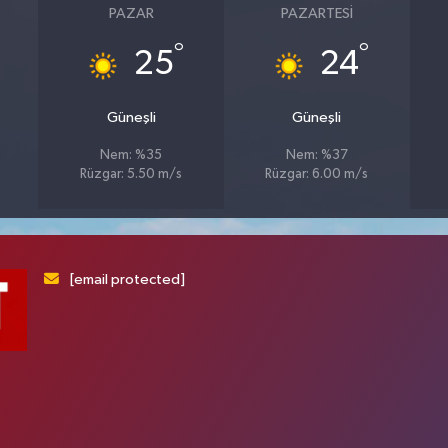
PAZAR
PAZARTESI
°
°
25
24
Güneşli
Güneşli
Nem: %35
Nem: %37
Rüzgar: 5.50 m/s
Rüzgar: 6.00 m/s
[email protected]