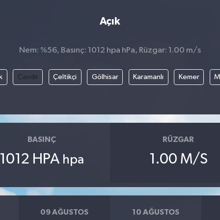
Açık
Nem: %56, Basınç: 1012 hpa hPa, Rüzgar: 1.00 m/s
k
Çavdır
Çeltikçi
Gölhisar
Karamanlı
Kemer
M
BASINÇ
RÜZGAR
1012 HPA
1.00 M/S
hpa
09 AĞUSTOS
10 AĞUSTOS