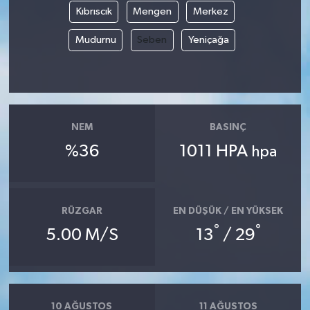
Kıbrıscık
Mengen
Merkez
Mudurnu
Seben
Yeniçağa
NEM
BASINÇ
%36
1011 HPA
hpa
RÜZGAR
EN DÜŞÜK / EN YÜKSEK
°
°
5.00 M/S
13
/ 29
10 AĞUSTOS
11 AĞUSTOS