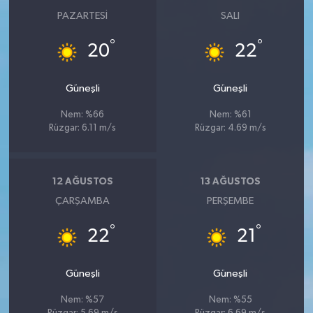
PAZARTESI
SALI
°
°
20
22
Güneşli
Güneşli
Nem: %66
Nem: %61
Rüzgar: 6.11 m/s
Rüzgar: 4.69 m/s
12 AĞUSTOS
13 AĞUSTOS
ÇARŞAMBA
PERŞEMBE
°
°
22
21
Güneşli
Güneşli
Nem: %57
Nem: %55