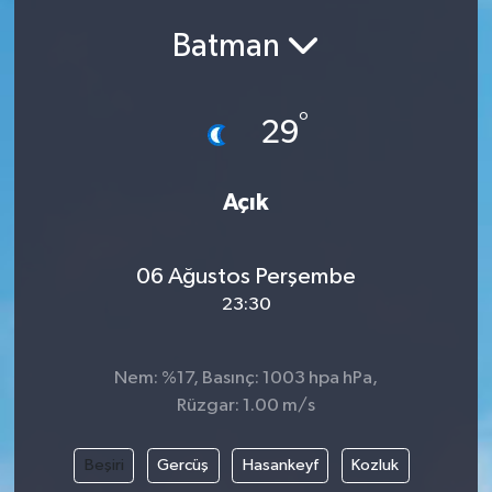
Batman
°
29
Açık
06 Ağustos Perşembe
23:30
Nem: %17, Basınç: 1003 hpa hPa,
Rüzgar: 1.00 m/s
Beşiri
Gercüş
Hasankeyf
Kozluk