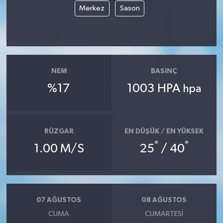
Merkez
Sason
NEM
BASINÇ
%17
1003 HPA
hpa
RÜZGAR
EN DÜŞÜK / EN YÜKSEK
°
°
1.00 M/S
25
/ 40
07 AĞUSTOS
08 AĞUSTOS
CUMA
CUMARTESI