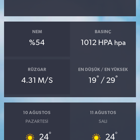
NEM
BASINÇ
%54
1012 HPA
hpa
RÜZGAR
EN DÜŞÜK / EN YÜKSEK
°
°
4.31 M/S
19
/ 29
10 AĞUSTOS
11 AĞUSTOS
PAZARTESI
SALI
°
°
24
24