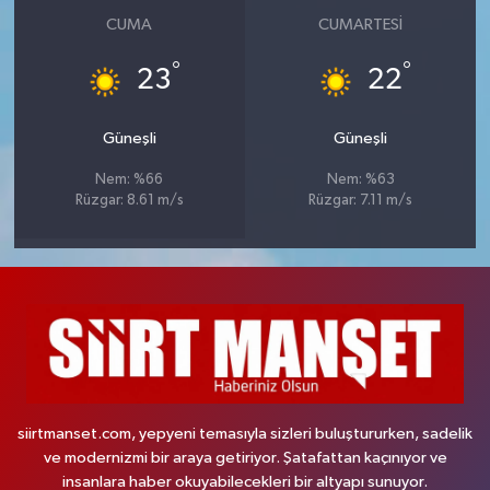
CUMA
CUMARTESI
°
°
23
22
Güneşli
Güneşli
Nem: %66
Nem: %63
Rüzgar: 8.61 m/s
Rüzgar: 7.11 m/s
siirtmanset.com, yepyeni temasıyla sizleri buluştururken, sadelik
ve modernizmi bir araya getiriyor. Şatafattan kaçınıyor ve
insanlara haber okuyabilecekleri bir altyapı sunuyor.