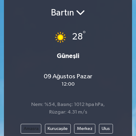
Bartın
°
28
Güneşli
09 Ağustos Pazar
12:00
Nem: %54, Basınç: 1012 hpa hPa,
Rüzgar: 4.31 m/s
Amasra
Kurucaşile
Merkez
Ulus