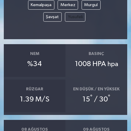
Kemalpaşa
Merkez
Murgul
Şavşat
Yusufeli
NEM
BASINÇ
%34
1008 HPA
hpa
RÜZGAR
EN DÜŞÜK / EN YÜKSEK
°
°
1.39 M/S
15
/ 30
08 AĞUSTOS
09 AĞUSTOS