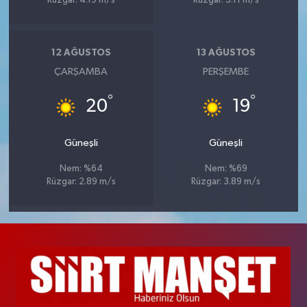
Rüzgar: 4.19 m/s
Rüzgar: 3.11 m/s
12 AĞUSTOS
13 AĞUSTOS
ÇARŞAMBA
PERŞEMBE
°
°
20
19
Güneşli
Güneşli
Nem: %64
Nem: %69
Rüzgar: 2.89 m/s
Rüzgar: 3.89 m/s