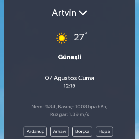
Artvin
°
27
Güneşli
07 Ağustos Cuma
12:15
Nem: %34, Basınç: 1008 hpa hPa,
Rüzgar: 1.39 m/s
Ardanuç
Arhavi
Borçka
Hopa