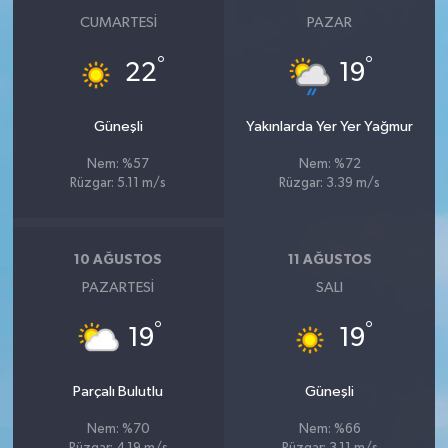
CUMARTESI
PAZAR
°
°
22
19
Güneşli
Yakınlarda Yer Yer Yağmur
Nem: %57
Nem: %72
Rüzgar: 5.11 m/s
Rüzgar: 3.39 m/s
10 AĞUSTOS
11 AĞUSTOS
PAZARTESI
SALI
°
°
19
19
Parçalı Bulutlu
Güneşli
Nem: %70
Nem: %66