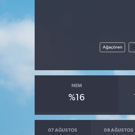
Ağaçören
Es
NEM
%16
07 AĞUSTOS
08 AĞUSTOS