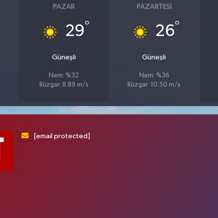
PAZAR
PAZARTESI
°
°
29
26
Güneşli
Güneşli
Nem: %32
Nem: %36
Rüzgar: 8.89 m/s
Rüzgar: 10.50 m/s
[email protected]