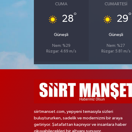
CUMA
CUMARTESI
°
°
28
29
Güneşli
Güneşli
Nem: %29
Nem: %27
Rüzgar: 4.69 m/s
Rüzgar: 5.81 m/s
siirtmanset.com, yepyeni temasıyla sizleri
buluştururken, sadelik ve modernizmi bir araya
getiriyor. Şatafattan kaçınıyor ve insanlara haber
okuyabilecekleri bir altyapı sunuyor.