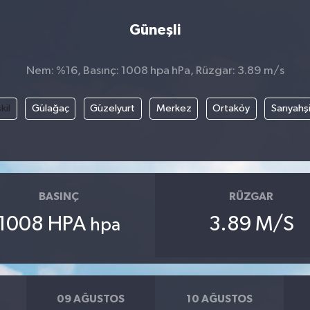
Güneşli
Nem: %16, Basınç: 1008 hpa hPa, Rüzgar: 3.89 m/s
kil
Gülağaç
Güzelyurt
Merkez
Ortaköy
Sarıyahş
BASINÇ
RÜZGAR
1008 HPA
3.89 M/S
hpa
09 AĞUSTOS
10 AĞUSTOS