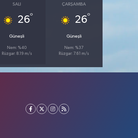
SALI
ÇARŞAMBA
°
°
26
26
Güneşli
Güneşli
Nem: %40
Nem: %37
Rüzgar: 8.19 m/s
Rüzgar: 7.61 m/s