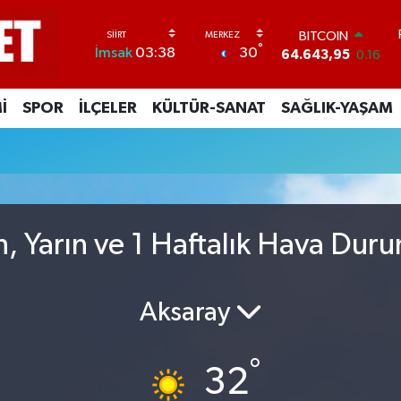
BITCOIN
°
30
İmsak
03:38
64.643,95
0.16
DOLAR
47,6006
0.06
İ
SPOR
İLÇELER
KÜLTÜR-SANAT
SAĞLIK-YAŞAM
EURO
55,0250
0.02
STERLİN
64,2398
0.2
GRAM ALTIN
6513.94
0.32
BİST100
n, Yarın ve 1 Haftalık Hava Dur
13.799
70
Aksaray
°
32