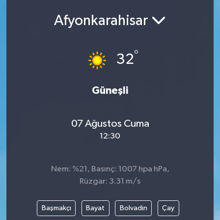
Afyonkarahisar
°
32
Güneşli
07 Ağustos Cuma
12:30
Nem: %21, Basınç: 1007 hpa hPa,
Rüzgar: 3.31 m/s
Başmakçı
Bayat
Bolvadin
Çay