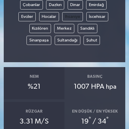
Çobanlar
Dazkırı
Dinar
Emirdağ
Evciler
Hocalar
İhsaniye
İscehisar
Kızılören
Merkez
Sandıklı
Sinanpaşa
Sultandağı
Şuhut
NEM
BASINÇ
%21
1007 HPA
hpa
RÜZGAR
EN DÜŞÜK / EN YÜKSEK
°
°
3.31 M/S
19
/ 34