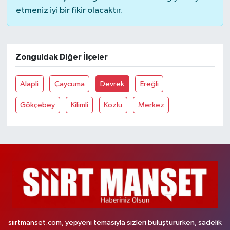
etmeniz iyi bir fikir olacaktır.
Zonguldak Diğer İlçeler
Alapli
Çaycuma
Devrek
Ereğli
Gökçebey
Kilimli
Kozlu
Merkez
siirtmanset.com, yepyeni temasıyla sizleri buluştururken, sadelik