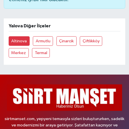
Yalova Diğer İlçeler
Altinova
Armutlu
Çinarcik
Çiftlikköy
Merkez
Termal
siirtmanset.com, yepyeni temasıyla sizleri buluştururken, sadelik
ve modernizmi bir araya getiriyor. Şatafattan kaçınıyor ve